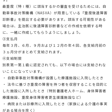
最重度（特Ⅰ種）に該当するかの審査を受けるためには、自
動車事故対策機構（
NASVA
）が用意している『重度後遺障害
診断書』を提出する必要があります。該当する可能性がある
場合は、主治医に後遺障害診断書などの作成を依頼する時
に、一緒に作成してもらうようにしましょう。
③支払月
毎年３月、６月、９月および１２月の年４回、各支給月前の
３ヵ月分がまとめて支給されます。
④支給制限
別表第一第１級に認定されても、以下の場合には支給されな
いことになっています。
・
自動車事故対策機構が設置した療護施設に入院したとき
・
法令に基づき重度の障害を持つ者を収容することを目的と
した施設に入所したとき（特別養護老人ホーム、身体障害者
療護施設、重度身体障害者更生援護施設など）
・
病院または診療所に入院したとき（家族による介護の事実
がある場合を除く）