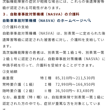
次脳機能障害の症状が軽微な場合には、これらの後遺障害等
級が認定される可能性があります。
３．自動車事故対策機構（
NASVA
）の介護料
自動車事故対策機構（NASVA）のホームページへ🔍
①
介護料の支給
自動車事故対策機構（
NASVA
）は、別表第一に定められた後
遺障害等級に認定された被害者に対し、介護料を支給してい
ます。
高次脳機能障害の患者は、別表第一第１級１号、別表第一第
２級１号に認定されれば、自動車事故対策機構（
NASVA
）に
申請手続を行って、介護料を受給することができます。
②支給額
最重度 特Ｉ種
85,310
円～
211,530
円
常時要介護（１級） Ｉ種
72,990
円～
166,950
円
随時要介護（２級） Ⅱ種
36,500
円～
83,480
円
なお、最重度（特Ⅰ種）は、自賠責保険で別表第一第１級に
認定された方の中でも、症状が重篤な方を対象としていま
す。