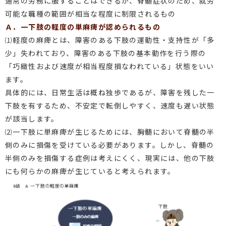
通常の労務に服することはできるが、脊髄症状のため、就労
可能な職種の範囲が相当な程度に制限されるもの
Ａ．一下肢の軽度の単麻痺が認められるもの
⑴軽度の麻痺とは、障害のある下肢の運動性・支持性が「多
少」失われており、障害のある下肢の基本動作を行う際の
「巧緻性および速度が相当程度損なわれている」状態をいい
ます。
具体的には、日常生活は概ね独歩であるが、障害を残した一
下肢を有するため、不安定で転倒しやすく、速度も遅い状態
が該当します。
⑵一下肢に単麻痺が生じるためには、胸髄において脊髄の半
側のみに損傷を受けている必要があります。しかし、脊髄の
半側のみを損傷する症例は考えにくく、現実には、他の下肢
にも何らかの麻痺が生じていると考えられます。