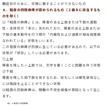
髄症状のために、労務に服することができないもの
Ａ．軽度の四肢麻痺が認められるもの（２級Ｂに該当するも
のを除く）
⑴『軽度の麻痺』とは、障害のある上肢または下肢の運動
性・支持性が「多少」失われており、障害のある上肢または
下肢の基本動作を行う際の「巧緻性および速度が相当程度損
なわれている」状態をいいます。
この程度の麻痺が四肢に生じている必要があるので、以下の
状態が『併存』している必要があります。
①上肢
障害を残した一上肢では、文字を書くことに困難を伴う状態
②下肢
障害を残した両下肢を有するため、杖もしくは硬性装具なし
には階段を上ることができない状態
⑵軽度の四肢麻痺は、頚髄の不完全損傷が原因となって生じ
ます。