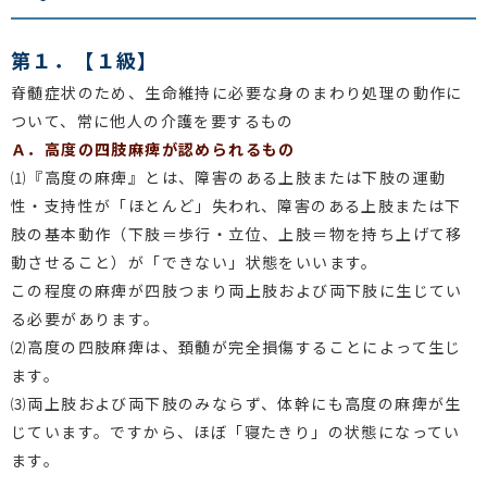
第１．【１級】
脊髄症状のため、生命維持に必要な身のまわり処理の動作に
ついて、常に他人の介護を要するもの
Ａ．高度の四肢麻痺が認められるもの
⑴『高度の麻痺』とは、障害のある上肢または下肢の運動
性・支持性が「ほとんど」失われ、障害のある上肢または下
肢の基本動作（下肢＝歩行・立位、上肢＝物を持ち上げて移
動させること）が「できない」状態をいいます。
この程度の麻痺が四肢つまり両上肢および両下肢に生じてい
る必要があります。
⑵高度の四肢麻痺は、頚髄が完全損傷することによって生じ
ます。
⑶両上肢および両下肢のみならず、体幹にも高度の麻痺が生
じています。ですから、ほぼ「寝たきり」の状態になってい
ます。