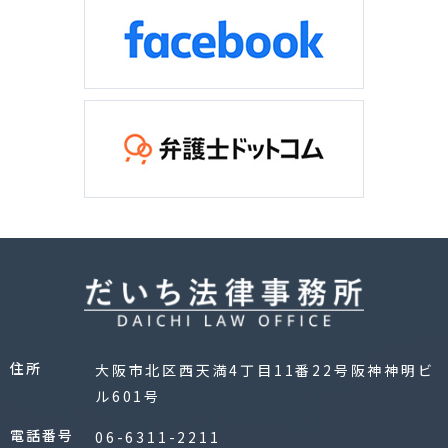
住所
大阪市北区西天満4丁目11番22号阪神神明ビ
ル601号
電話番号
06-6311-2211