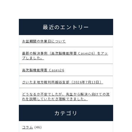
最近のエントリー
お盆期間の休業日について
最新の解決事例（高次脳機能障害 Cases26）をアッ
プしました。
高次脳機能障害 Cases26
さいたま地方裁判所越谷支部（2026年7月13日）
どうなるか不安でしたが、先生から解決へ向けての流
れを説明していただき理解できました。
カテゴリ
コラム
(46)