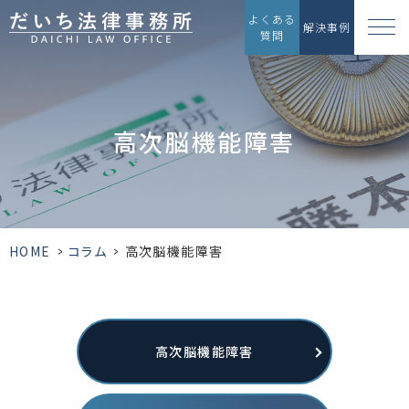
よくある
解決事例
質問
高次脳機能障害
HOME
>
コラム
>
高次脳機能障害
高次脳機能障害