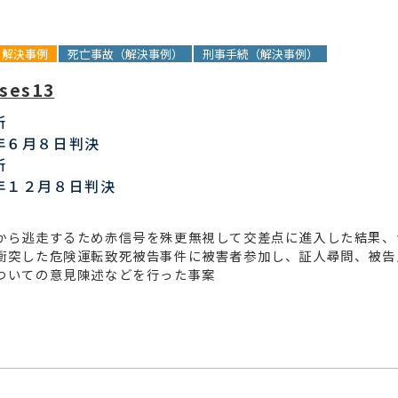
解決事例
死亡事故（解決事例）
刑事手続（解決事例）
ses13
所
年６月８日判決
所
年１２月８日判決
から逃走するため赤信号を殊更無視して交差点に進入した結果、
衝突した危険運転致死被告事件に被害者参加し、証人尋問、被告
ついての意見陳述などを行った事案