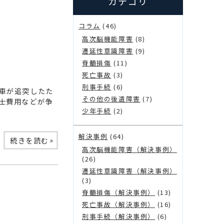
カテゴリ
コラム
(46)
高次脳機能障害
(8)
遷延性意識障害
(9)
脊髄損傷
(11)
死亡事故
(3)
刑事手続
(6)
車が追突したた
その他の後遺障害
(7)
士費用などが争
少年手続
(2)
解決事例
(64)
»
続きを読む
高次脳機能障害（解決事例）
(26)
遷延性意識障害（解決事例）
(3)
脊髄損傷（解決事例）
(13)
死亡事故（解決事例）
(16)
刑事手続（解決事例）
(6)