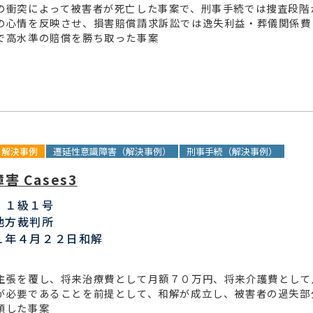
の衝突によって被害者が死亡した事案で、刑事手続では捜査段階
の心情を反映させ、損害賠償請求訴訟では逸失利益・葬儀関係費
で高水準の賠償を勝ち取った事案
解決事例
遷延性意識障害（解決事例）
刑事手続（解決事例）
 Cases3
：１級１号
地方裁判所
１年４月２２日和解
主張を覆し、将来治療費として月額７０万円、将来介護費として
が必要であることを前提として、和解が成立し、被害者の過失部
領した事案