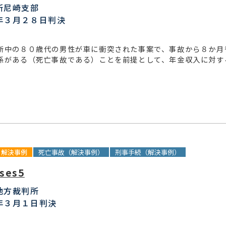
所尼崎支部
年３月２８日判決
断中の８０歳代の男性が車に衝突された事案で、事故から８か月
係がある（死亡事故である）ことを前提として、年金収入に対す
解決事例
死亡事故（解決事例）
刑事手続（解決事例）
ses5
地方裁判所
年３月１日判決