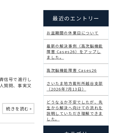
最近のエントリー
お盆期間の休業日について
最新の解決事例（高次脳機能
障害 Cases26）をアップし
ました。
高次脳機能障害 Cases26
青信号で進行し
さいたま地方裁判所越谷支部
人質問、事実又
（2026年7月13日）
どうなるか不安でしたが、先
生から解決へ向けての流れを
»
続きを読む
説明していただき理解できま
した。