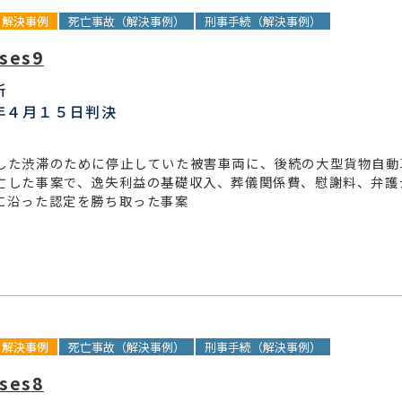
解決事例
死亡事故（解決事例）
刑事手続（解決事例）
ses9
所
年４月１５日判決
した渋滞のために停止していた被害車両に、後続の大型貨物自動
亡した事案で、逸失利益の基礎収入、葬儀関係費、慰謝料、弁護
に沿った認定を勝ち取った事案
解決事例
死亡事故（解決事例）
刑事手続（解決事例）
ses8