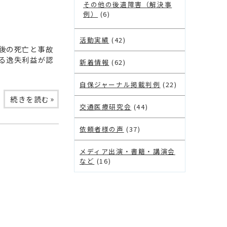
その他の後遺障害（解決事
例）
(6)
活動実績
(42)
後の死亡と事故
る逸失利益が認
新着情報
(62)
自保ジャーナル掲載判例
(22)
»
続きを読む
交通医療研究会
(44)
依頼者様の声
(37)
メディア出演・書籍・講演会
など
(16)