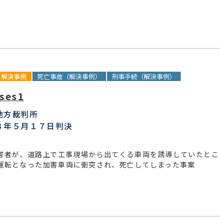
解決事例
死亡事故（解決事例）
刑事手続（解決事例）
ses1
地方裁判所
８年５月１７日判決
害者が、道路上で工事現場から出てくる車両を誘導していたとこ
運転となった加害車両に衝突され、死亡してしまった事案