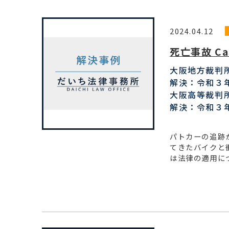
2024.04.12
死亡事故 Ca
大阪地方裁判
解決：令和３
大阪高等裁判
解決：令和３
パトカーの追跡
てきたバイクと
は法律の適用に