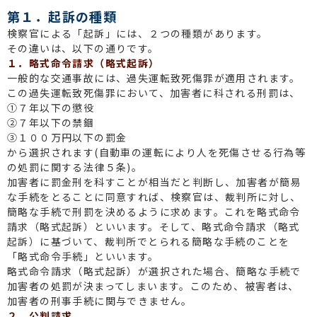
第１．起訴の種類
検察官による「起訴」には、２つの種類があります。
その違いは、以下の通りです。
１．略式命令請求（略式起訴）
一般的な交通事故には、過失運転致死傷罪が適用されます。
この過失運転致死傷罪において、加害者に科される刑罰は、
①７年以下の懲役
②７年以下の禁錮
③１００万円以下の罰金
から選択されます(自動車の運転により人を死傷させる行為等
の処罰に関する法律５条)。
加害者に罰金刑を科すことが相当だと判断し、加害者が簡易
な手続をとることに同意すれば、検察官は、裁判所に対し、
簡略な手続で刑罰を決めるように求めます。これを略式命令
請求（略式起訴）といいます。そして、略式命令請求（略式
起訴）に基づいて、裁判所でとられる簡略な手続のことを
「略式命令手続」といいます。
略式命令請求（略式起訴）が選択された場合、簡略な手続で
加害者の処罰が決まってしまいます。このため、被害者は、
加害者の刑事手続に関与できません。
２．公判請求