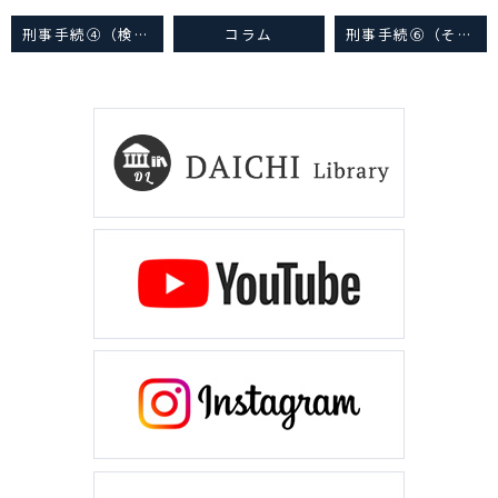
刑事手続④（検察審査会）
コラム
刑事手続⑥（その他の制度）