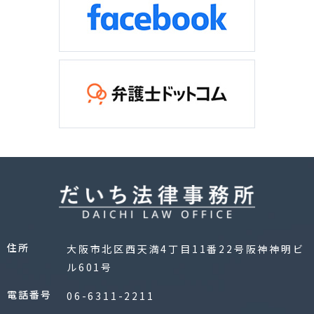
住所
大阪市北区西天満4丁目11番22号阪神神明ビ
ル601号
電話番号
06-6311-2211