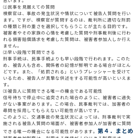
思います。
⑴民事を見据えての質問
検察官は、事故の発生状況や情状について被告人質問を行い
ます。ですが、検察官が質問するのは、裁判所に適切な刑罰
の種類と刑の重さを選択してもらうことが主たる目的です。
被害者やその家族の心情を考慮した質問や刑事裁判後に行わ
れる損害賠償請求を考慮した質問は、被害者参加人しか行え
ません。
⑵早い段階で質問できる
刑事手続は、民事手続よりも早い段階で行われます。このた
め、被告人も含め、関係者の記憶が鮮明である場合がほとん
どです。また、「処罰される」というプレッシャーを受けて
いるため、被告人が真摯な供述をする可能性が高いといえま
す。
⑶被告人に質問できる唯一の機会である可能性
信号待ちで停止中に追突された場合のように、被害者に過失
がない事案があります。この場合、民事裁判では、加害者の
尋問を採用してもらえない可能性が高いです。
このように、交通事故の発生状況によっては、刑事裁判で実
施される被告人質問の場面が、被害者参加人が加害者に質問
第４．まとめ
できる唯一の機会になる可能性があります。