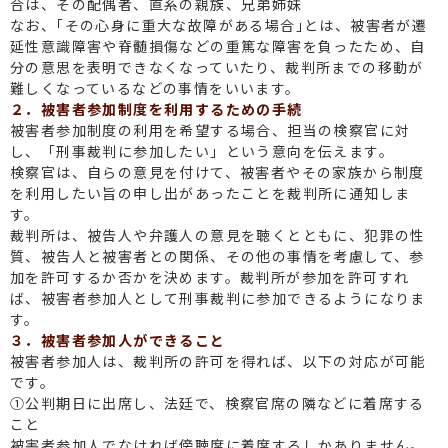
合は、その配偶者、直系の親族、兄弟姉妹
なお、｢その心身に重大な故障がある場合｣とは、被害者が遷
延性意識障害や脊髄損傷などの重篤な障害を負ったため、自
分の意思を表明できなくなっていたり、裁判所までの移動が
難しくなっているなどの事情をいいます。
２．被害者参加制度を利用するための手続
被害者参加制度の利用を希望する場合、担当の検察官に対
し、「刑事裁判に参加したい」という意向を伝えます。
検察官は、自らの意見を付けて、被害者やその家族から制度
を利用したい旨の申し出があったことを裁判所に通知しま
す。
裁判所は、被告人や弁護人の意見を聴くとともに、犯罪の性
質、被告人と被害者との関係、その他の事情を考慮して、参
加を許可するか否かを決めます。裁判所が参加を許可すれ
ば、被害者参加人として刑事裁判に参加できるようになりま
す。
３．被害者参加人ができること
被害者参加人は、裁判所の許可を得れば、以下の対応が可能
です。
①公判期日に出席し、法廷で、検察官席の隣などに着席する
こと
被害者参加人でなければ傍聴席に着席するしかありません。