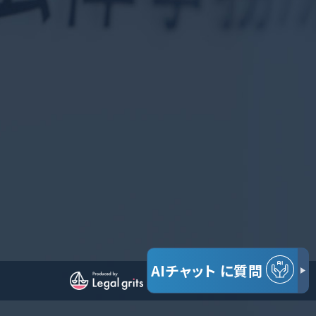
AIチャット
に質問
© だいち法律事務所