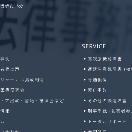
徒歩約15分
SERVICE
決事例
高次脳機能障害
頼者様の声
遷延性意識障害
(
保ジャーナル掲載判例
脊髄損傷
通医療研究会
死亡事故
ディア出演・書籍・
講演会など
その他の後遺障害
着情報
刑事手続
(被害者参
ラム
トータルサポート
問い合わせ
全国対応