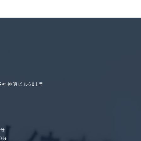
阪神神明ビル601号
8分
0分