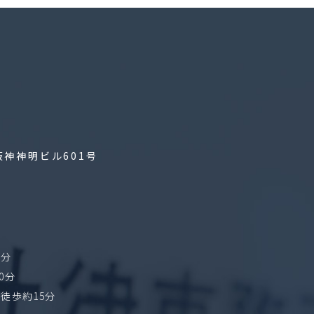
阪神神明ビル601号
8分
0分
徒歩約15分