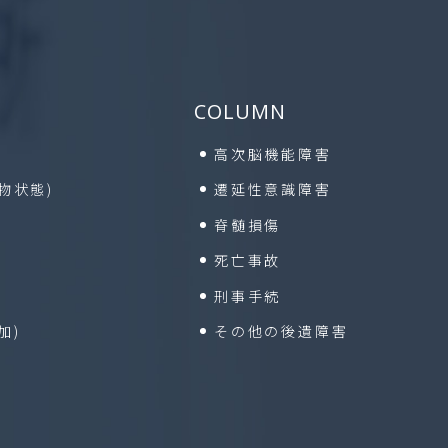
COLUMN
高次脳機能障害
植物状態)
遷延性意識障害
脊髄損傷
死亡事故
刑事手続
加)
その他の後遺障害
域