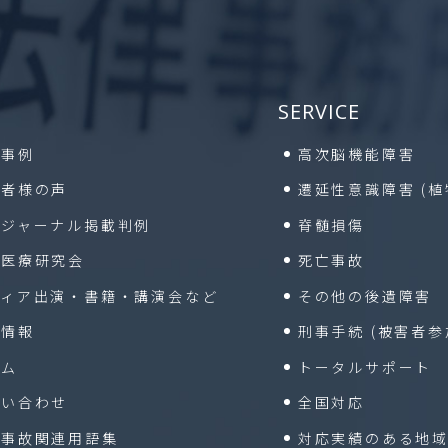
SERVICE
決事例
高次脳機能障害
頼者様の声
遷延性意識障害
(
保ジャーナル掲載判例
脊髄損傷
通医療研究会
死亡事故
ディア出演・書籍・
講演会など
その他の後遺障害
着情報
刑事手続
(被害者参
ラム
トータルサポート
問い合わせ
全国対応
通事故関連用語集
対応実績のある地