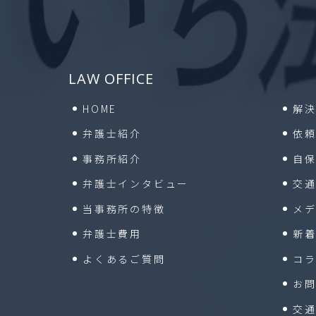
LAW OFFICE
HOME
解
弁護士紹介
依
事務所紹介
自
弁護士インタビュー
交
当事務所の特徴
メ
弁護士費用
新
よくあるご質問
コ
お
交