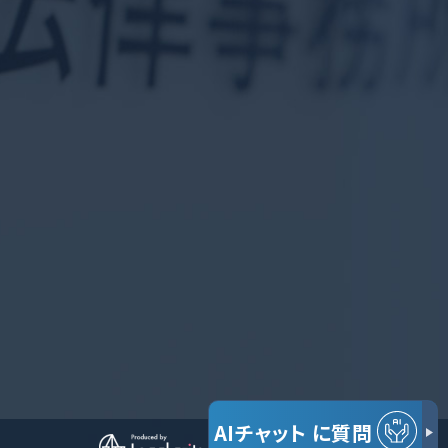
AIチャット
に質問
© だいち法律事務所