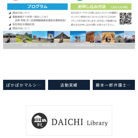
ぽかぽかマルシェ2025（山梨県富士河口湖町）
活動実績
藤本一郎弁護士が｢弁護士が選ぶベスト弁護士100 2025｣において｢交通事故｣部門の7位に選出されました