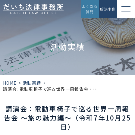
よくある
解決事例
質問
活動実績
HOME
>
活動実績
>
講演会：電動車椅子で巡る世界一周報告会 ･･･
講演会：電動車椅子で巡る世界一周報
告会 ～旅の魅力編～（令和7年10月25
日）