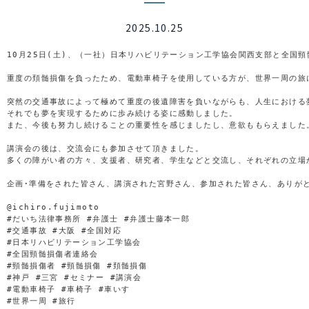
2025.10.25
10月25日(土)、（一社）日本リハビリテーション工学協会関西支部と全国
重度の頚髄損傷を負ったため、電動車椅子を使用している方が、世界一周の旅
突然の交通事故によって極めて重度の後遺障害を負いながらも、人生における
それでも夢を実現するために歩み続ける姿に感動しました。

また、今後も努力し続けることの重要性を感じましたし、意欲ももらえました。
講演会の後は、交流会にも参加させて頂きました。

多くの障がい者の方々、支援者、研究者、学生などと交流し、それぞれの立場
企画･準備をされた皆さん、講演された宮野さん、参加された皆さん、ありがと
@ichiro.fujimoto

#だいち法律事務所 #弁護士 #弁護士藤本一郎 

#交通事故 #大阪 #全国対応 

#日本リハビリテーション工学協会 

#全国頸髄損傷者連絡会 

#頸髄損傷者 #頸髄損傷 #頚髄損傷 

#神戸 #三宮 #セミナー #講演会 

#電動車椅子 #車椅子 #車いす 
