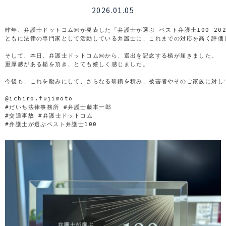
2026.01.05
昨年、弁護士ドットコム㈱が発表した「弁護士が選ぶ ベスト弁護士100 20
ともに法律の専門家として活動している弁護士に、これまでの対応を高く評価
そして、本日、弁護士ドットコム㈱から、選出を記念する楯が届きました。

重厚感がある楯を頂き、とても嬉しく感じました。

今後も、これを励みにして、さらなる研鑽を積み、被害者やそのご家族に対し
@ichiro.fujimoto

#だいち法律事務所 #弁護士藤本一郎 

#交通事故 #弁護士ドットコム 

#弁護士が選ぶベスト弁護士100 
