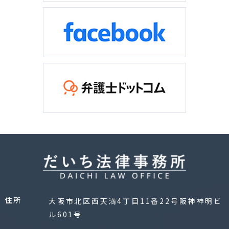
住所
大阪市北区西天満4丁目11番22号阪神神明ビ
ル601号