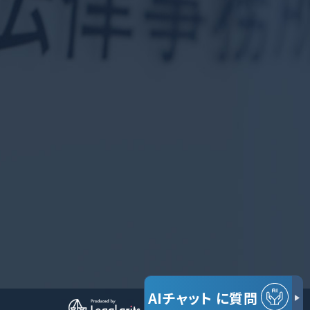
AIチャット
に質問
© だいち法律事務所