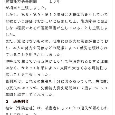
労働能力喪失期間 １０年
が相当と主張しました。
しかし、第８・第９・第１２胸椎と３椎体も骨折していて
軽微という評価はおかしいと反論した上、後遺障害に該当
しない程度であるが運動障害が生じていることも主張しま
した。
また、減収はないものの、仕事には多大な影響が生じてお
り、本人の努力や同僚などの配慮によって就労を続けられ
ていることを明らかにしました。
現時点で生じている支障が１０年で解消されるとする理由
はなく、かえって加齢によって支障が大きくなる可能性も
高いことを主張しました。
裁判所は、これらの主張を十分に汲み取ってくれ、労働能
力喪失率は２５％、労働能力喪失期間は６７歳までの２９
年間と認定してくれました。
２ 過失割合
被告（保険会社）は、被害者にも２０％の過失が認められ
ると主張しました。