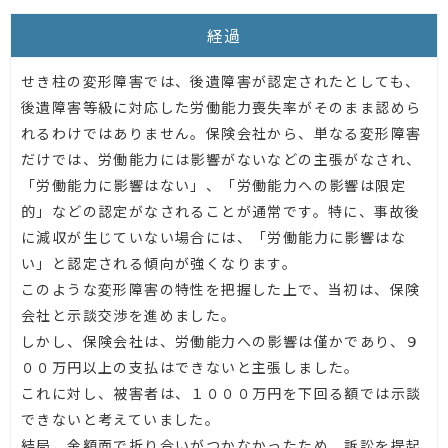
経過
せき柱の変形障害では、後遺障害が認定されたとしても、
後遺障害等級に対応した労働能力喪失率がそのまま認めら
れるわけではありません。保険会社から、単なる変形障害
だけでは、労働能力には影響がないなどの主張がなされ、
「労働能力に影響はない」、「労働能力への影響は限定
的」などの認定がなされることが通常です。特に、事故後
に減収が生じていない場合には、「労働能力に影響はな
い」と認定される傾向が強くなります。
このような変形障害の特性を把握した上で、当初は、保険
会社と示談交渉を進めました。
しかし、保険会社は、労働能力への影響は僅かであり、９
００万円以上の支払はできないと主張しました。
これに対し、被害者は、１０００万円を下回る額では示談
できないと考えていました。
結局、金額面で折り合いがつかなかったため、訴訟を提起