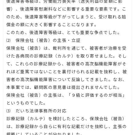
後遺障害等級は、労働能力喪失率（逸失利益の金額に影
響）、後遺障害慰謝料などに影響する重要な要素です。こ
のため、後遺障害等級が下がってしまうと、受け取れる賠
償金の額に大きく影響することになります。
このため、後遺障害等級は、とても重要な争点でした。
⑵ 保険会社（被告）の主張・立証
保険会社（被告）は、裁判所を通じて、被害者が治療を受
けた各病院の診療記録（カルテ）を取り寄せました。そし
て、これらの診療記録から、被害者の高次脳機能障害がそ
れほど重篤ではないことを裏付けられる記載を抜粋し、被
害者の高次脳機能障害について反論してきました。なお、
本事案では、顧問医の意見書は提出されませんでした。
保険会社（被告）の主張は、「９級と評価するのが相当」
というものでした。
⑶ だいち法律事務所の対応
診療記録（カルテ）を検討したところ、保険会社（被告）
は、診療記録から自らに有利な記載だけを抜粋し、主張の
根拠にしていることが分かりました。