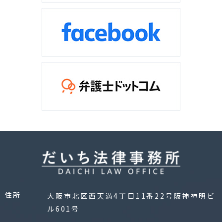
住所
大阪市北区西天満4丁目11番22号阪神神明ビ
ル601号