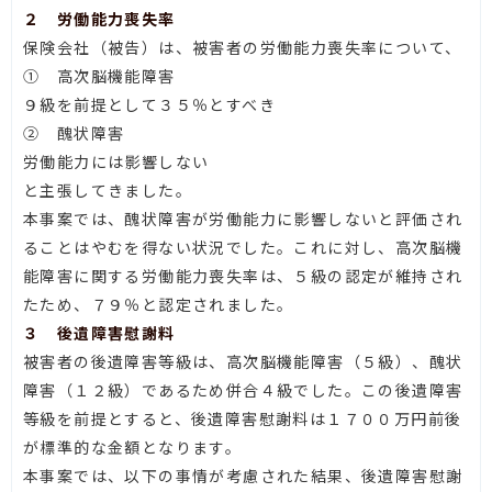
２ 労働能力喪失率
保険会社（被告）は、被害者の労働能力喪失率について、
① 高次脳機能障害
９級を前提として３５％とすべき
② 醜状障害
労働能力には影響しない
と主張してきました。
本事案では、醜状障害が労働能力に影響しないと評価され
ることはやむを得ない状況でした。これに対し、高次脳機
能障害に関する労働能力喪失率は、５級の認定が維持され
たため、７９％と認定されました。
３ 後遺障害慰謝料
被害者の後遺障害等級は、高次脳機能障害（５級）、醜状
障害（１２級）であるため併合４級でした。この後遺障害
等級を前提とすると、後遺障害慰謝料は１７００万円前後
が標準的な金額となります。
本事案では、以下の事情が考慮された結果、後遺障害慰謝