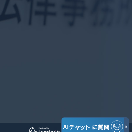
AIチャット
に質問
© だいち法律事務所