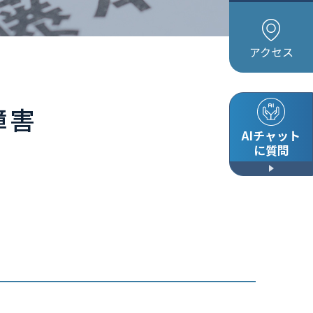
アクセス
障害
AIチャット
に質問
」