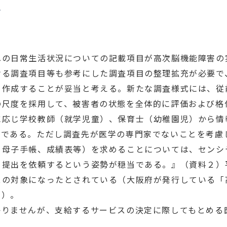
て
への日常生活状況についての記載項目が高次脳機能障害の
ける調査項目等も参考にした調査項目の整理拡充が必要で
を作成することが妥当と考える。新たな調査様式には、従
の尺度を採用して、被害者の状態を全体的に評価および格
に応じ学校教師（就学児童）、保育士（幼稚園児）から情
きである。ただし調査先が医学の専門家でないことを考慮
：母子手帳、成績表等）を求めることについては、センシ
て提出を依頼するという姿勢が穏当である。』（資料２）
スの対象になったとされている（大阪府が発行している「
る）。
かりませんが、支給するサービスの決定に際してもとめる