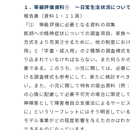
１．等級評価資料① 〜日常生活状況につい
報告書（資料１・１１頁）
『⑴ 等級評価に必要となる資料の収集
医師への精神症状についての調査項目、家族
方式をより充実させるために、他の制度にお
用」と「学童・成人用」の２種類の調査様式
り込まれていなければならない。また何らか
要である。このうち、小児に関しては、必要
ける調査様式も参考にして、新たに検討すべ
い。また、小児に関して特有の提出資料（例
の心情に配慮して必要不可欠の場合に限定し
神障害として障害者自立支援法によるサービ
に」というリーフレットにはそう明言してい
モデル事業がどの程度影響を与えたのかはわ
できるものになっています。