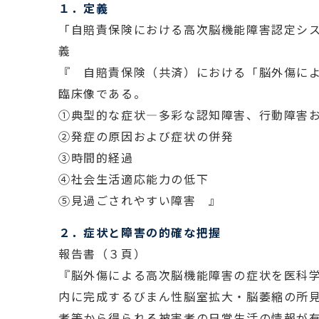
１．定義
「自賠責保険における高次脳機能障害認定シ
義
『 自賠責保険（共済）における「脳外傷に
臨床像である。
①典型的な症状―多彩な認知障害、行動障害
②発症の原因および症状の併発
③時間的経過
④社会生活適応能力の低下
⑤見過ごされやすい障害 』
２．症状と障害の的確な把握
報告書（３頁）
『脳外傷による高次脳機能障害の症状を医科
内に完成するびまん性脳室拡大・脳萎縮の所
者等から得られる被害者の日常生活の情報が