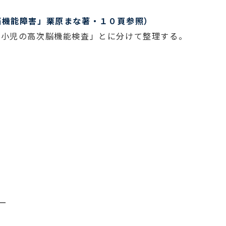
脳機能障害」栗原まな著・１０頁参照）
「小児の高次脳機能検査」とに分けて整理する。
ー