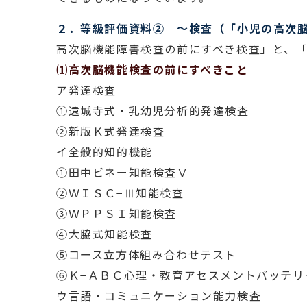
２．等級評価資料② 〜検査（「小児の高次
高次脳機能障害検査の前にすべき検査」と、
⑴高次脳機能検査の前にすべきこと
ア発達検査
①遠城寺式・乳幼児分析的発達検査
②新版Ｋ式発達検査
イ全般的知的機能
①田中ビネー知能検査Ⅴ
②ＷＩＳＣ−Ⅲ知能検査
③ＷＰＰＳＩ知能検査
④大脇式知能検査
⑤コース立方体組み合わせテスト
⑥Ｋ−ＡＢＣ心理・教育アセスメントバッテリ
ウ言語・コミュニケーション能力検査