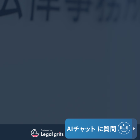
AIチャット
に質問
© だいち法律事務所