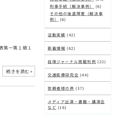
刑事手続（解決事例）
(6)
その他の後遺障害（解決事
例）
(6)
活動実績
(42)
表第一第１級１
新着情報
(62)
自保ジャーナル掲載判例
(22)
»
続きを読む
交通医療研究会
(44)
依頼者様の声
(37)
メディア出演・書籍・講演会
など
(16)