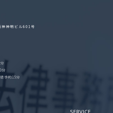
阪神神明ビル601号
8分
0分
徒歩約15分
SERVICE