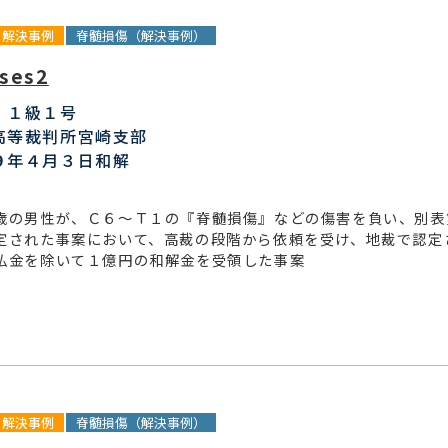
解決事例
脊髄損傷（解決事例）
ses2
：１級１号
高等裁判所宮崎支部
９年４月３日和解
歳の男性が、Ｃ６～Ｔ１の『脊髄損傷』などの傷害を負い、別表
定された事案において、高裁の段階から依頼を受け、地裁で認定
払金を除いて１億円の和解金を受領した事案
解決事例
脊髄損傷（解決事例）