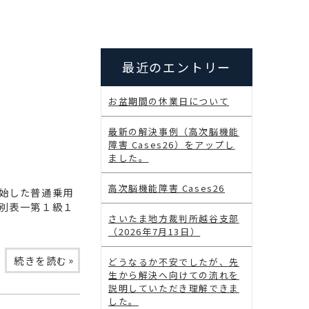
最近のエントリー
お盆期間の休業日について
最新の解決事例（高次脳機能
障害 Cases26）をアップし
ました。
高次脳機能障害 Cases26
始した普通乗用
別表一第１級１
さいたま地方裁判所越谷支部
（2026年7月13日）
»
続きを読む
どうなるか不安でしたが、先
生から解決へ向けての流れを
説明していただき理解できま
した。