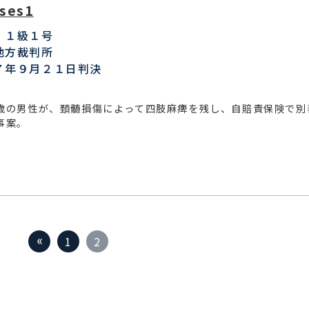
ses1
：１級１号
地方裁判所
７年９月２１日判決
歳の男性が、頚髄損傷によって四肢麻痺を残し、自賠責保険で別
事案。
1
2