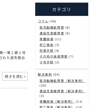
カテゴリ
コラム
(46)
高次脳機能障害
(8)
遷延性意識障害
(9)
脊髄損傷
(11)
死亡事故
(3)
刑事手続
(6)
第一第１級１号
その他の後遺障害
(7)
された過失割合
少年手続
(2)
解決事例
(64)
»
続きを読む
高次脳機能障害（解決事例）
(26)
遷延性意識障害（解決事例）
(3)
脊髄損傷（解決事例）
(13)
死亡事故（解決事例）
(16)