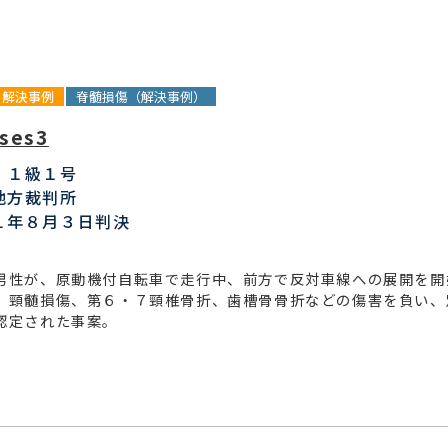
解決事例
脊髄損傷（解決事例）
ses3
：１級１号
地方裁判所
１年８月３日判決
男性が、原動機付自転車で走行中、前方で反対車線への展開を開
、頸髄損傷、第６・７頸椎骨折、歯槽骨骨折などの傷害を負い、
認定された事案。